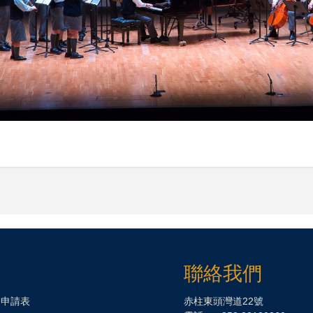
聯絡我們
務申請表
赤柱東頭灣道22號