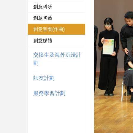
創意科研
創意陶藝
創意音樂(作曲)
創意媒體
交換生及海外沉浸計
劃
師友計劃
服務學習計劃