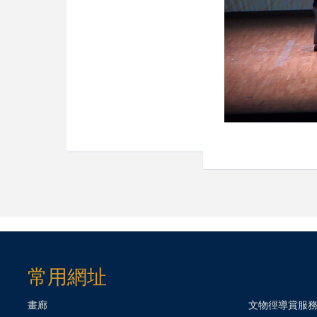
常用網址
畫廊
文物徑導賞服