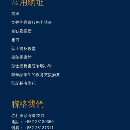
常用網址
畫廊
文物徑導賞服務申請表
空缺及招標
相簿
聖士提反教堂
書院圖書館
聖士提反書院附屬小學
非華語學生的教育支援摘要
聖記長者學苑
聯絡我們
赤柱東頭灣道22號
電話： +852 28130360
傳真： +852 28137311