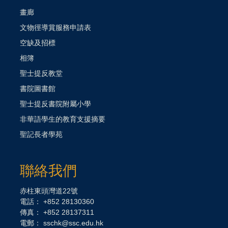
畫廊
文物徑導賞服務申請表
空缺及招標
相簿
聖士提反教堂
書院圖書館
聖士提反書院附屬小學
非華語學生的教育支援摘要
聖記長者學苑
聯絡我們
赤柱東頭灣道22號
電話： +852 28130360
傳真： +852 28137311
電郵： sschk@ssc.edu.hk