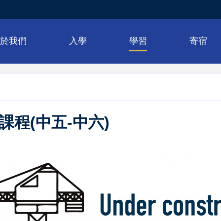
關於我們
入學
學習
寄宿
課程(中五-中六)