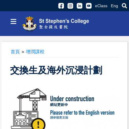
eClass
Eng
≡
首頁
»
增潤課程
交換生及海外沉浸計劃