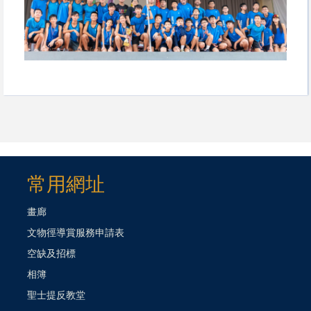
常用網址
畫廊
文物徑導賞服務申請表
空缺及招標
相簿
聖士提反教堂