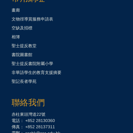
畫廊
文物徑導賞服務申請表
空缺及招標
相簿
聖士提反教堂
書院圖書館
聖士提反書院附屬小學
非華語學生的教育支援摘要
聖記長者學苑
聯絡我們
赤柱東頭灣道22號
電話： +852 28130360
傳真： +852 28137311
電郵： sschk@ssc.edu.hk